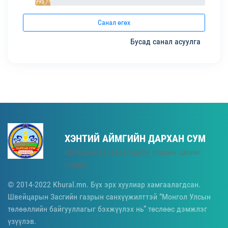
995 / 9%
Санал өгөх
Бусад санал асуулга
ХЭНТИЙ АЙМГИЙН ДАРХАН СУМ
Иргэдийн төлөөлөгчдийн хурлын цахим
хуудас
© 2014-2022 Khural.mn. Бүх эрх хуулиар хамгаалагдсан.
Швейцарын Засгийн газрын санхүүжилттэй “Монгол Улсын
төлөөллийн байгууллагыг бэхжүүлэх нь” төслөөс дэмжлэг
үзүүлэв.