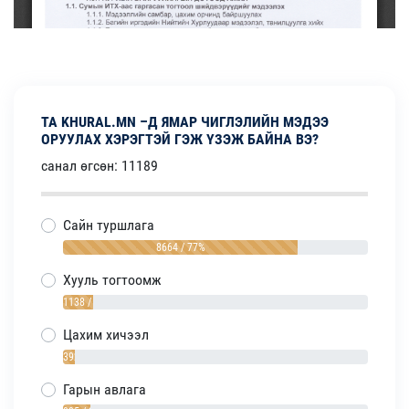
ТА KHURAL.MN –Д ЯМАР ЧИГЛЭЛИЙН МЭДЭЭ
ОРУУЛАХ ХЭРЭГТЭЙ ГЭЖ ҮЗЭЖ БАЙНА ВЭ?
санал өгсөн: 11189
Сайн туршлага
8664 / 77%
Хууль тогтоомж
1138 / 10%
Цахим хичээл
392 / 4%
Гарын авлага