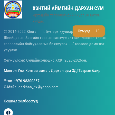
ХЭНТИЙ АЙМГИЙН ДАРХАН СУМ
Иргэдийн төлөөлөгчдийн хурлын цахим
хуудас
Сумууд
18
© 2014-2022 Khural.mn. Бүх эрх хуулиар хамгаалагдсан.
Швейцарын Засгийн газрын санхүүжилттэй “Монгол Улсын
төлөөллийн байгууллагыг бэхжүүлэх нь” төслөөс дэмжлэг
үзүүлэв.
Хөгжүүлсэн: Онлайнсолюшнс ХХК. 2020-2026он.
Монгол Улс, Хэнтий аймаг, Дархан сум ЗДТГазрын байр
Утас: +976 98300367
Э-Мэйл: darkhan_itx@yahoo.com
Сошиал холбоосууд